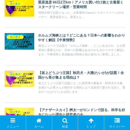
栗原道彦 66日2万km！アメリカ買い付け旅と古着屋ミ
エンタメ
スタークリーン場所・営業時間
情熱大陸で話題となった、古着屋Mr.Clean(ミスタークリーン)のオ
ーナー、栗原道彦さん。栗原さん...
ホルムズ海峡とは？どこにある？日本への影響をわかり
エンタメ
やすく解説【中東情勢】
最近ニュースで話題の「ホルムズ海峡」。どこにあるのか、なぜ世
界的に重要なのか、日本への影響はあるのかを分かりやすく解説し
ます。中東情勢と原油輸送の関係も初心者向けに整理しました。
【坂上どうぶつ王国】秋田犬・大雅(たいが)が話題！全
エンタメ
国から客が集まる理由は？
坂上どうぶつ王国で話題になった秋田県の看板犬・秋田犬の大雅。
全国からお客さんが殺到する理由とは？温泉宿で愛される姿と、驚
きの“つながり”にも注目します。
【アナザースカイ】桝太一がロンドンで語る、科学を好
エンタメ
きになった理由と研究者の今
日本テレビ『アナザースカイ』に桝太一さんが登場。ロンドンを舞
台に、科学を好きになった理由や研究者として歩む今の思いを語り
メニュー
ホーム
検索
トップ
サイドバー
ます。