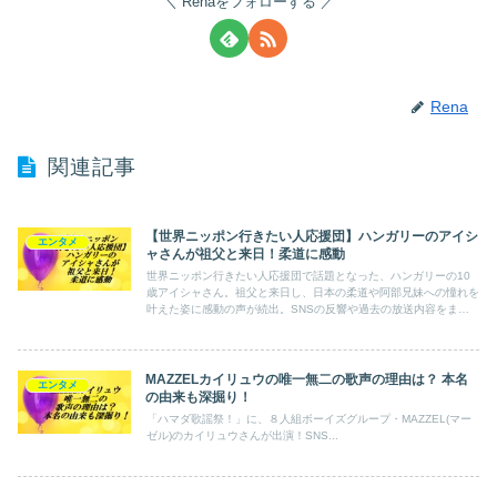
Renaをフォローする
Rena
関連記事
【世界ニッポン行きたい人応援団】ハンガリーのアイシ
エンタメ
ャさんが祖父と来日！柔道に感動
世界ニッポン行きたい人応援団で話題となった、ハンガリーの10
歳アイシャさん。祖父と来日し、日本の柔道や阿部兄妹への憧れを
叶えた姿に感動の声が続出。SNSの反響や過去の放送内容をまと
めました。
MAZZELカイリュウの唯一無二の歌声の理由は？ 本名
エンタメ
の由来も深掘り！
「ハマダ歌謡祭！」に、８人組ボーイズグループ・MAZZEL(マー
ゼル)のカイリュウさんが出演！SNS...