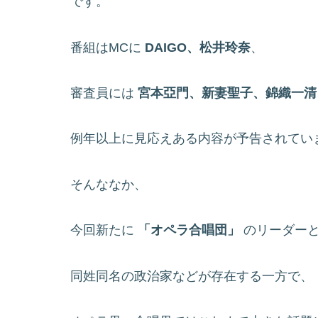
です。
番組はMCに
DAIGO、松井玲奈
、
審査員には
宮本亞門、新妻聖子、錦織一清
例年以上に見応えある内容が予告されてい
そんななか、
今回新たに
「オペラ合唱団」
のリーダー
同姓同名の政治家などが存在する一方で、