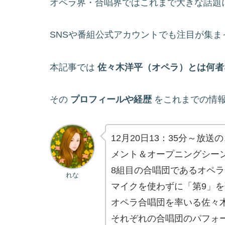
オペラ界・合唱界ではこれまで大きな話題
SNSや番組公式アカウントでも注目が集ま
本記事では
佐々木洋平（オペラ）とは何者
その
プロフィールや経歴
をこれまでの情
12月20日13：35分～放送
メント＆オープニングシー
8組目の合唱団であるオペ
れな
マイクを使わずに「第9」
オペラ合唱団を率いる佐々
それぞれの合唱団のパフォ